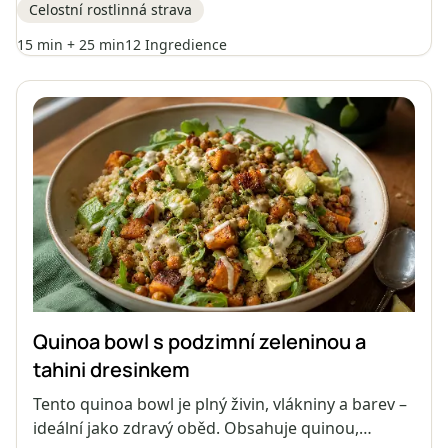
Celostní rostlinná strava
zeleninu a pikantní domácí tahini dresink.
Ingredience dodávají antioxidanty, bílkoviny a
15 min + 25 min
12 Ingredience
zdravé tuky pro dlouhotrvající energii, což z ní činí
ideální volbu pro ty, kteří hledají plnohodnotné a
dietní jídlo.
Quinoa bowl s podzimní zeleninou a
tahini dresinkem
Tento quinoa bowl je plný živin, vlákniny a barev –
ideální jako zdravý oběd. Obsahuje quinou,