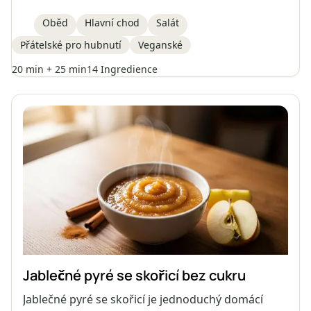
pečené batáty, cizrnu, čerstvou rukolu, avokádo a
naklíčená dýňová semínka. Vše je doplněno
Oběd
Hlavní chod
Salát
domácím tahini dresinkem, který dodá krémovost
Přátelské pro hubnutí
Veganské
a chuť. Skvělá volba pro hubnutí nebo pro
každého, kdo hledá syté rostlinné jídlo.
20 min + 25 min
14 Ingredience
Jablečné pyré se skořicí bez cukru
Jablečné pyré se skořicí je jednoduchý domácí