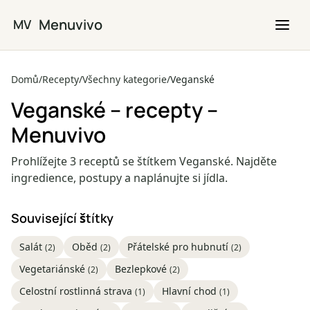
Přejít na hlavní obsah
Menuvivo
MV
Domů
/
Recepty
/
Všechny kategorie
/
Veganské
Veganské – recepty –
Menuvivo
Prohlížejte 3 receptů se štítkem Veganské. Najděte
ingredience, postupy a naplánujte si jídla.
Související štítky
Salát
Oběd
Přátelské pro hubnutí
(2)
(2)
(2)
Vegetariánské
Bezlepkové
(2)
(2)
Celostní rostlinná strava
Hlavní chod
(1)
(1)