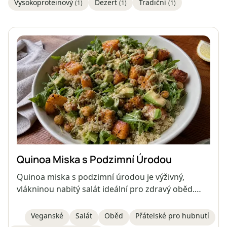
Vysokoproteinový
Dezert
Tradiční
(1)
(1)
(1)
Quinoa Miska s Podzimní Úrodou
Quinoa miska s podzimní úrodou je výživný,
vlákninou nabitý salát ideální pro zdravý oběd.
Tato veganská miska kombinuje vařenou quinou,
pečené batáty, křupavou cizrnu, krémové
Veganské
Salát
Oběd
Přátelské pro hubnutí
avokádo, naklíčená dýňová semínka, listovou