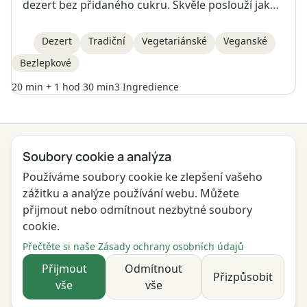
dezert bez přidaného cukru. Skvěle poslouží jako
svačina nebo příloha k různým pokrmům. Můžete
si ho připravit do zásoby a uchovávat delší dobu.
Dezert
Tradiční
Vegetariánské
Veganské
Bezlepkové
20 min + 1 hod 30 min
3 Ingredience
← Všechny kategorie
Soubory cookie a analýza
Používáme soubory cookie ke zlepšení vašeho
Ochrana osobních údajů
Podmínky
Blog
Zpětná vazba
zážitku a analýze používání webu. Můžete
Seznam změn
Nastavení souborů cookie
přijmout nebo odmítnout nezbytné soubory
cookie.
English
Polski
Português
Français
Přečtěte si naše Zásady ochrany osobních údajů
Deutsch
Italiano
Español
Русский
Přijmout
Odmítnout
Přizpůsobit
vše
vše
Українська
Čeština