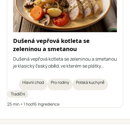
Dušená vepřová kotleta se
zeleninou a smetanou
Dušená vepřová kotleta se zeleninou a smetanou
je klasický český oběd, ve kterém se plátky
vepřové kotlety dusí spolu s mrkví, žampiony,
cibulí, česnekem a rajčaty v aromatické omáčce.
Hlavní chod
Pro rodiny
Polská kuchyně
Pokrm se zahušťuje zakysanou smetanou s
moukou a škrobem, bez nutnosti přidávat hotový
Tradiční
vývar. Maso zůstává šťavnaté a zelenina dodává
25 min + 1 hod
16 Ingredience
celému jídlu bohatou chuť. Skvěle se hodí k
bramborám, kroupám nebo čerstvé bagetě.
← Všechny kategorie