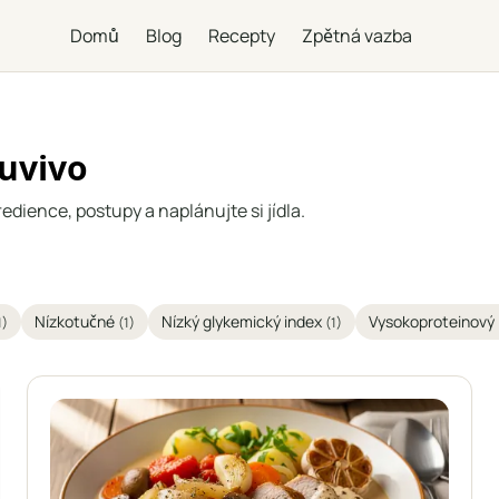
Domů
Blog
Recepty
Zpětná vazba
nuvivo
redience, postupy a naplánujte si jídla.
Nízkotučné
Nízký glykemický index
Vysokoproteinový
1)
(1)
(1)