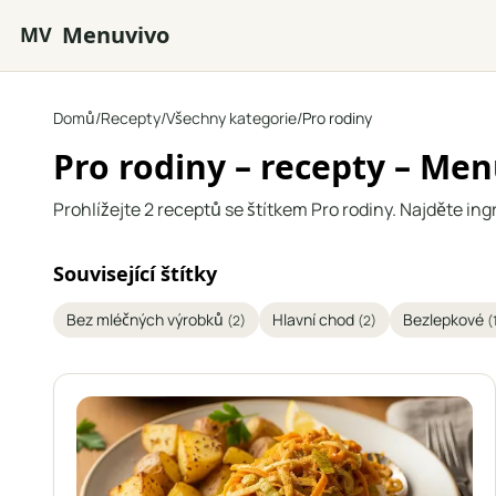
Přejít na hlavní obsah
Menuvivo
MV
Domů
/
Recepty
/
Všechny kategorie
/
Pro rodiny
Pro rodiny – recepty – Me
Prohlížejte 2 receptů se štítkem Pro rodiny. Najděte ing
Související štítky
Bez mléčných výrobků
Hlavní chod
Bezlepkové
(2)
(2)
(