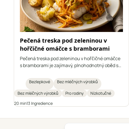
Pečená treska pod zeleninou v
hořčičné omáčce s bramborami
Pečená treska pod zeleninou v hořčičné omáčce
s bramborami je zajímavý, plnohodnotný oběd s
rybou v hlavní roli. Šťavnatá treska je zapečená s
dušenou zeleninou v aromatické hořčičné
Bezlepkové
Bez mléčných výrobků
omáčce a celé jídlo je podáváno s pečenými
bramborami. Ideální volba pro ty, kteří dbají na
Bez mléčných výrobků
Pro rodiny
Nízkotučné
zdravou stravu a hledají zpestření v každodenním
20 min
13 Ingredience
jídelníčku.