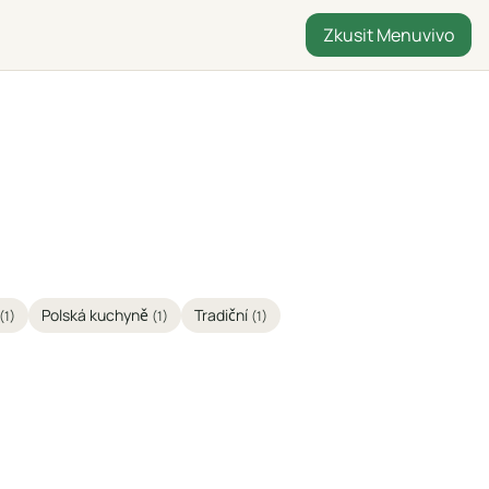
Zkusit Menuvivo
Polská kuchyně
Tradiční
(1)
(1)
(1)