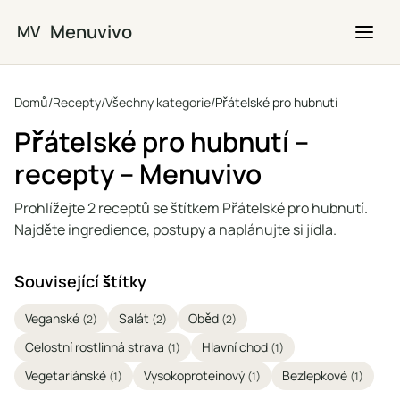
Přejít na hlavní obsah
Menuvivo
MV
Domů
/
Recepty
/
Všechny kategorie
/
Přátelské pro hubnutí
Přátelské pro hubnutí –
recepty – Menuvivo
Prohlížejte 2 receptů se štítkem Přátelské pro hubnutí.
Najděte ingredience, postupy a naplánujte si jídla.
Související štítky
Veganské
Salát
Oběd
(2)
(2)
(2)
Celostní rostlinná strava
Hlavní chod
(1)
(1)
Vegetariánské
Vysokoproteinový
Bezlepkové
(1)
(1)
(1)