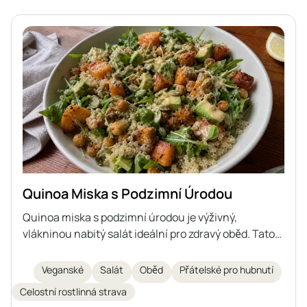
Quinoa Miska s Podzimní Úrodou
Quinoa miska s podzimní úrodou je výživný,
vlákninou nabitý salát ideální pro zdravý oběd. Tato
veganská miska kombinuje vařenou quinou, pečené
batáty, křupavou cizrnu, krémové avokádo,
Veganské
Salát
Oběd
Přátelské pro hubnutí
naklíčená dýňová semínka, listovou zeleninu a
Celostní rostlinná strava
pikantní domácí tahini dresink. Ingredience dodávají