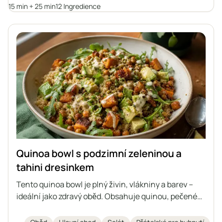
antioxidanty, bílkoviny a zdravé tuky pro
15 min + 25 min
12 Ingredience
dlouhotrvající energii, což z ní činí ideální volbu pro
ty, kteří hledají plnohodnotné a dietní jídlo.
Quinoa bowl s podzimní zeleninou a
tahini dresinkem
Tento quinoa bowl je plný živin, vlákniny a barev –
ideální jako zdravý oběd. Obsahuje quinou, pečené
batáty, cizrnu, čerstvou rukolu, avokádo a naklíčená
dýňová semínka. Vše je doplněno domácím tahini