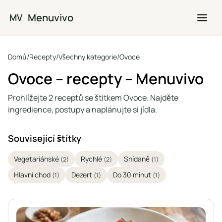
Přejít na hlavní obsah
Menuvivo
MV
Domů
/
Recepty
/
Všechny kategorie
/
Ovoce
Ovoce – recepty – Menuvivo
Prohlížejte 2 receptů se štítkem Ovoce. Najděte
ingredience, postupy a naplánujte si jídla.
Související štítky
Vegetariánské
Rychlé
Snídaně
(2)
(2)
(1)
Hlavní chod
Dezert
Do 30 minut
(1)
(1)
(1)