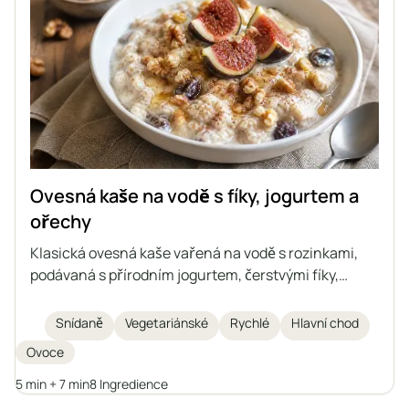
Ovesná kaše na vodě s fíky, jogurtem a
ořechy
Klasická ovesná kaše vařená na vodě s rozinkami,
podávaná s přírodním jogurtem, čerstvými fíky,
vlašskými ořechy, medem a skořicí. Je to ideální
nápad na rychlou, zdravou a lehkou snídani nebo
Snídaně
Vegetariánské
Rychlé
Hlavní chod
večeři. Každý si může kaši obohatit oblíbeným
Ovoce
ovocem nebo náhražkami a vytvořit si tak vlastní
verzi této snídaňové klasiky.
5 min + 7 min
8 Ingredience