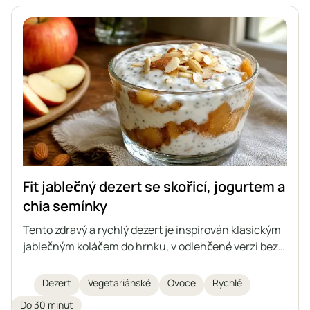
Fit jablečný dezert se skořicí, jogurtem a
chia semínky
Tento zdravý a rychlý dezert je inspirován klasickým
jablečným koláčem do hrnku, v odlehčené verzi bez
cukru. Skládá se z dušených jablek se skořicí,
jemného jogurtového krému s chia semínky a
Dezert
Vegetariánské
Ovoce
Rychlé
křupavých mandlí navrchu. Ideální pro ty, kteří dbají
Do 30 minut