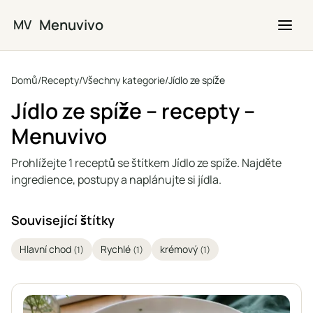
Přejít na hlavní obsah
Menuvivo
MV
Domů
/
Recepty
/
Všechny kategorie
/
Jídlo ze spíže
Jídlo ze spíže – recepty –
Menuvivo
Prohlížejte 1 receptů se štítkem Jídlo ze spíže. Najděte
ingredience, postupy a naplánujte si jídla.
Související štítky
Hlavní chod
Rychlé
krémový
(1)
(1)
(1)