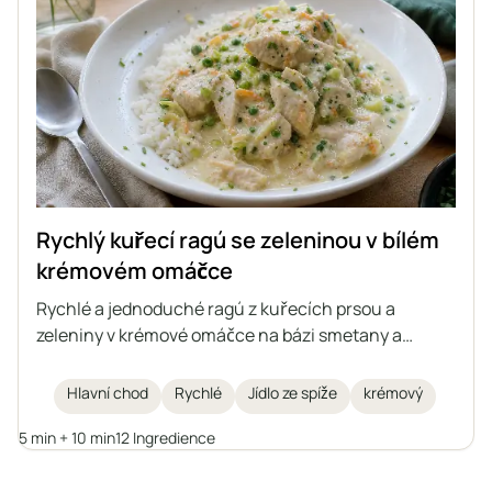
Rychlý kuřecí ragú se zeleninou v bílém
krémovém omáčce
Rychlé a jednoduché ragú z kuřecích prsou a
zeleniny v krémové omáčce na bázi smetany a
řeckého jogurtu. Ideální tip na rychlý oběd,
podávaný s rýží, těstovinami nebo bramborami.
Hlavní chod
Rychlé
Jídlo ze spíže
krémový
5 min + 10 min
12 Ingredience