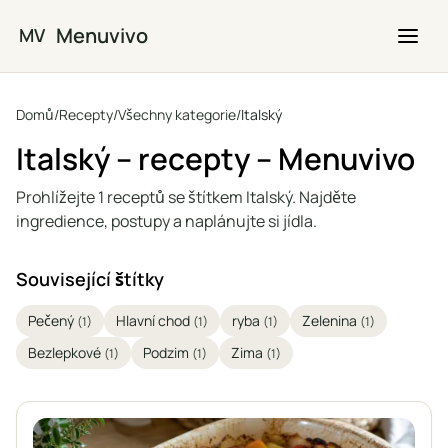
Přejít na hlavní obsah
Menuvivo
MV
Domů
/
Recepty
/
Všechny kategorie
/
Italský
Italský – recepty – Menuvivo
Prohlížejte 1 receptů se štítkem Italský. Najděte
ingredience, postupy a naplánujte si jídla.
Související štítky
Pečený
Hlavní chod
ryba
Zelenina
(1)
(1)
(1)
(1)
Bezlepkové
Podzim
Zima
(1)
(1)
(1)