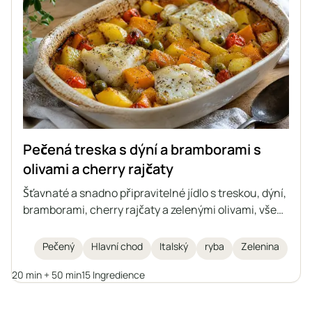
Pečená treska s dýní a bramborami s
olivami a cherry rajčaty
Šťavnaté a snadno připravitelné jídlo s treskou, dýní,
bramborami, cherry rajčaty a zelenými olivami, vše
pečené společně v jednom pekáči. Ideální pokrm na
podzimní a zimní dny, inspirovaný italskou kuchyní.
Pečený
Hlavní chod
Italský
ryba
Zelenina
Zapečený pokrm, ke kterému není třeba připravovat
20 min + 50 min
15 Ingredience
žádné přílohy zvlášť, plný zeleniny a aromatických
bylinek.