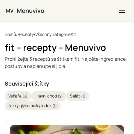
Přejít na hlavní obsah
Menuvivo
MV
Domů
/
Recepty
/
Všechny kategorie
/
fit
fit – recepty – Menuvivo
Prohlížejte 3 receptů se štítkem fit. Najděte ingredience,
postupy a naplánujte si jídla.
Související štítky
Večeře
Hlavní chod
Salát
(3)
(2)
(1)
Nízký glykemický index
(1)