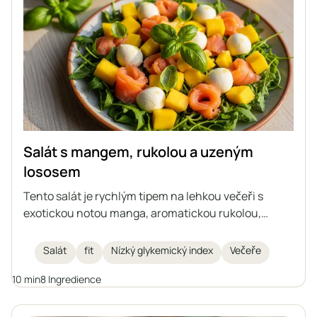
Salát s mangem, rukolou a uzeným
lososem
Tento salát je rychlým tipem na lehkou večeři s
exotickou notou manga, aromatickou rukolou,
krémovou mozzarellou a uzeným lososem. Vše
doplňuje čerstvá bazalka a citronový dresink. Ideální
Salát
fit
Nízký glykemický index
Večeře
pro ty, kteří dbají na zdraví a postavu.
10 min
8 Ingredience