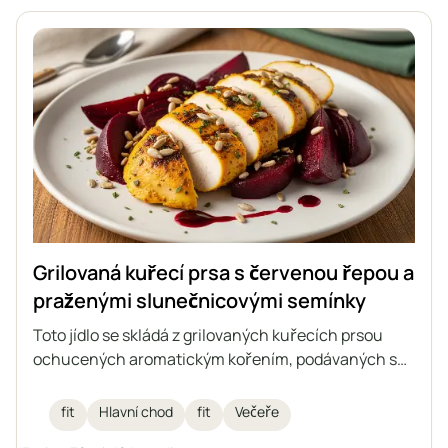
Grilovaná kuřecí prsa s červenou řepou a
praženými slunečnicovými semínky
Toto jídlo se skládá z grilovaných kuřecích prsou
ochucených aromatickým kořením, podávaných s
červenou řepou a praženými slunečnicovými
semínky, přelité malinovým balzamikovým octem.
fit
Hlavní chod
fit
Večeře
Ideální fit oběd, který spojuje vysoký obsah bílkovin s