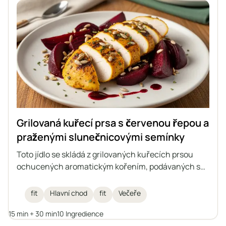
Grilovaná kuřecí prsa s červenou řepou a
praženými slunečnicovými semínky
Toto jídlo se skládá z grilovaných kuřecích prsou
ochucených aromatickým kořením, podávaných s
červenou řepou a praženými slunečnicovými
semínky, přelité malinovým balzamikovým octem.
fit
Hlavní chod
fit
Večeře
Ideální fit oběd, který spojuje vysoký obsah bílkovin s
15 min + 30 min
10 Ingredience
lehkostí zeleniny a křupavostí semínek.