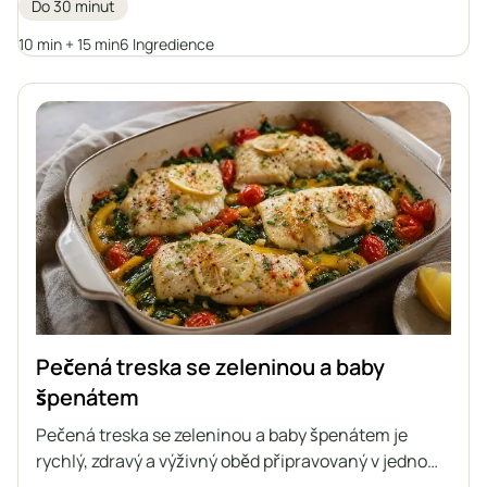
Do 30 minut
na zdravou stravu a mají rádi domácí sladkosti.
10 min + 15 min
6 Ingredience
Pečená treska se zeleninou a baby
špenátem
Pečená treska se zeleninou a baby špenátem je
rychlý, zdravý a výživný oběd připravovaný v jednom
pekáči. Jemné filety z tresky jsou pečené na zelenině