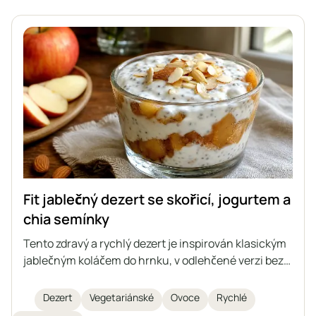
Fit jablečný dezert se skořicí, jogurtem a
chia semínky
Tento zdravý a rychlý dezert je inspirován klasickým
jablečným koláčem do hrnku, v odlehčené verzi bez
cukru. Skládá se z dušených jablek se skořicí,
jemného jogurtového krému s chia semínky a
Dezert
Vegetariánské
Ovoce
Rychlé
křupavých mandlí navrchu. Ideální pro ty, kteří dbají