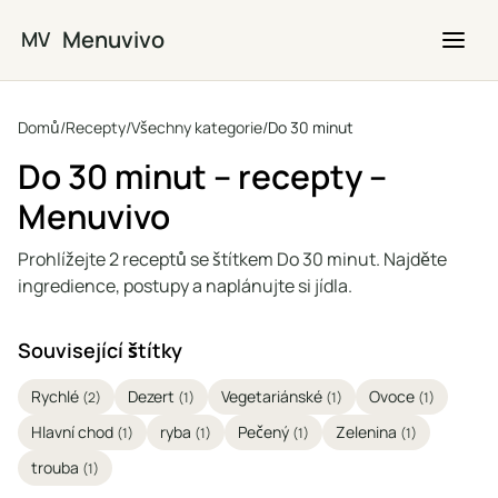
Přejít na hlavní obsah
Menuvivo
MV
Domů
/
Recepty
/
Všechny kategorie
/
Do 30 minut
Do 30 minut – recepty –
Menuvivo
Prohlížejte 2 receptů se štítkem Do 30 minut. Najděte
ingredience, postupy a naplánujte si jídla.
Související štítky
Rychlé
Dezert
Vegetariánské
Ovoce
(2)
(1)
(1)
(1)
Hlavní chod
ryba
Pečený
Zelenina
(1)
(1)
(1)
(1)
trouba
(1)