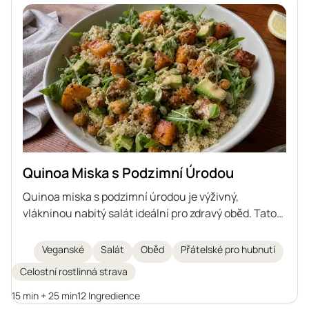
Quinoa Miska s Podzimní Úrodou
Quinoa miska s podzimní úrodou je výživný,
vlákninou nabitý salát ideální pro zdravý oběd. Tato
veganská miska kombinuje vařenou quinou, pečené
batáty, křupavou cizrnu, krémové avokádo,
Veganské
Salát
Oběd
Přátelské pro hubnutí
naklíčená dýňová semínka, listovou zeleninu a
Celostní rostlinná strava
pikantní domácí tahini dresink. Ingredience dodávají
antioxidanty, bílkoviny a zdravé tuky pro
15 min + 25 min
12 Ingredience