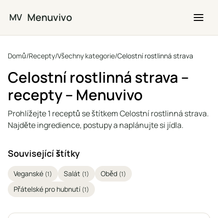
Přejít na hlavní obsah
Menuvivo
MV
Domů
/
Recepty
/
Všechny kategorie
/
Celostní rostlinná strava
Celostní rostlinná strava –
recepty – Menuvivo
Prohlížejte 1 receptů se štítkem Celostní rostlinná strava.
Najděte ingredience, postupy a naplánujte si jídla.
Související štítky
Veganské
Salát
Oběd
(1)
(1)
(1)
Přátelské pro hubnutí
(1)