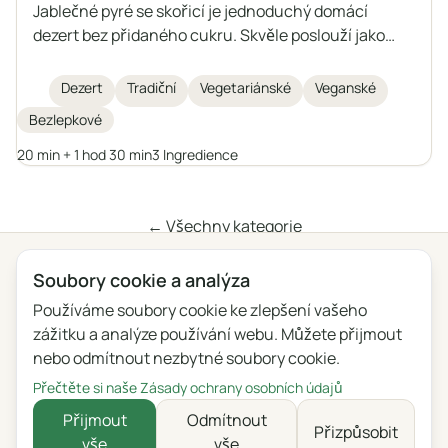
Jablečné pyré se skořicí je jednoduchý domácí
dezert bez přidaného cukru. Skvěle poslouží jako
svačina nebo příloha k různým pokrmům. Můžete si
ho připravit do zásoby a uchovávat delší dobu.
Dezert
Tradiční
Vegetariánské
Veganské
Bezlepkové
20 min + 1 hod 30 min
3 Ingredience
← Všechny kategorie
Soubory cookie a analýza
Ochrana osobních údajů
Podmínky
Blog
Zpětná vazba
Používáme soubory cookie ke zlepšení vašeho
Seznam změn
Nastavení souborů cookie
zážitku a analýze používání webu. Můžete přijmout
nebo odmítnout nezbytné soubory cookie.
English
Polski
Português
Français
Přečtěte si naše Zásady ochrany osobních údajů
Deutsch
Italiano
Español
Русский
Přijmout
Odmítnout
Přizpůsobit
vše
vše