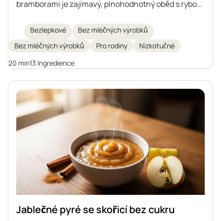
bramborami je zajímavý, plnohodnotný oběd s rybou
v hlavní roli. Šťavnatá treska je zapečená s dušenou
zeleninou v aromatické hořčičné omáčce a celé jídlo
Bezlepkové
Bez mléčných výrobků
je podáváno s pečenými bramborami. Ideální volba
Bez mléčných výrobků
Pro rodiny
Nízkotučné
pro ty, kteří dbají na zdravou stravu a hledají
zpestření v každodenním jídelníčku.
20 min
13 Ingredience
Jablečné pyré se skořicí bez cukru