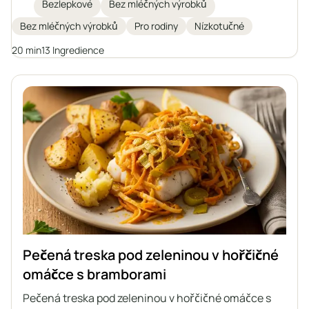
zeleninou v aromatické hořčičné omáčce a celé jídlo
Bezlepkové
Bez mléčných výrobků
je podáváno s pečenými bramborami. Ideální volba
Bez mléčných výrobků
Pro rodiny
Nízkotučné
pro ty, kteří dbají na zdravou stravu a hledají
zpestření v každodenním jídelníčku.
20 min
13 Ingredience
Pečená treska pod zeleninou v hořčičné
omáčce s bramborami
Pečená treska pod zeleninou v hořčičné omáčce s