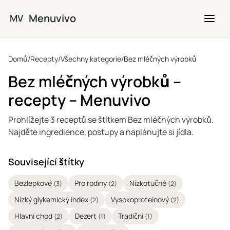
Přejít na hlavní obsah
Menuvivo
MV
Domů
/
Recepty
/
Všechny kategorie
/
Bez mléčných výrobků
Bez mléčných výrobků –
recepty – Menuvivo
Prohlížejte 3 receptů se štítkem Bez mléčných výrobků.
Najděte ingredience, postupy a naplánujte si jídla.
Související štítky
Bezlepkové
Pro rodiny
Nízkotučné
(3)
(2)
(2)
Nízký glykemický index
Vysokoproteinový
(2)
(2)
Hlavní chod
Dezert
Tradiční
(2)
(1)
(1)