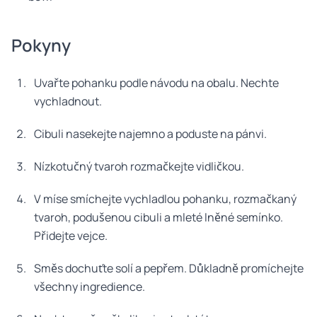
Pokyny
Uvařte pohanku podle návodu na obalu. Nechte
vychladnout.
Cibuli nasekejte najemno a poduste na pánvi.
Nízkotučný tvaroh rozmačkejte vidličkou.
V míse smíchejte vychladlou pohanku, rozmačkaný
tvaroh, podušenou cibuli a mleté lněné semínko.
Přidejte vejce.
Směs dochuťte solí a pepřem. Důkladně promíchejte
všechny ingredience.