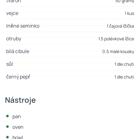
tvaroh
50 gramy
vejce
1 kus
lněné semínko
1 čajová lžička
otruby
1.5 polévkové lžíce
bílá cibule
0.5 malé kousky
sůl
1 dle chuti
černý pepř
1 dle chuti
Nástroje
pan
oven
bowl