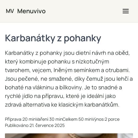
Přejít na hlavní obsah
Menuvivo
MV
Karbanátky z pohanky
Karbanátky z pohanky jsou dietní návrh na oběd,
který kombinuje pohanku s nízkotučným
tvarohem, vejcem, lněným semínkem a otrubami.
Jsou pečené, ne smažené, díky čemuž jsou lehčí a
bohaté na vlákninu a bílkoviny. Je to snadné a
rychlé jídlo na přípravu, které je ideální jako
zdravá alternativa ke klasickým karbanátkům.
Příprava:
20 min
Vaření:
30 min
Celkem:
50 min
Výnos:
2 porce
Publikováno:
21. července 2025