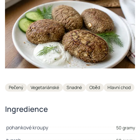
Tags
Pečený
Vegetariánské
Snadné
Oběd
Hlavní chod
Ingredience
pohankové kroupy
50 gramy