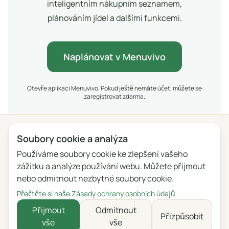
inteligentním nákupním seznamem,
plánováním jídel a dalšími funkcemi.
Naplánovat v Menuvivo
Otevře aplikaci Menuvivo. Pokud ještě nemáte účet, můžete se
zaregistrovat zdarma.
Soubory cookie a analýza
Ochrana osobních údajů
Podmínky
Blog
Zpětná vazba
Používáme soubory cookie ke zlepšení vašeho
Seznam změn
Nastavení souborů cookie
zážitku a analýze používání webu. Můžete přijmout
nebo odmítnout nezbytné soubory cookie.
English
Polski
Português
Français
Přečtěte si naše Zásady ochrany osobních údajů
Deutsch
Italiano
Español
Русский
Přijmout
Odmítnout
Přizpůsobit
vše
vše
Українська
Čeština